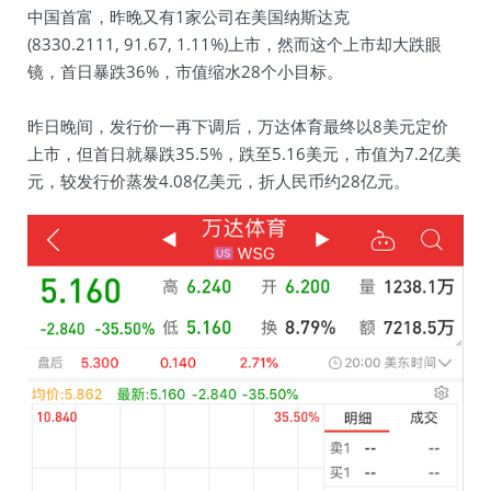
中国首富，昨晚又有1家公司在美国纳斯达克
(8330.2111, 91.67, 1.11%)上市，然而这个上市却大跌眼
镜，首日暴跌36%，市值缩水28个小目标。
昨日晚间，发行价一再下调后，万达体育最终以8美元定价
上市，但首日就暴跌35.5%，跌至5.16美元，市值为7.2亿美
元，较发行价蒸发4.08亿美元，折人民币约28亿元。