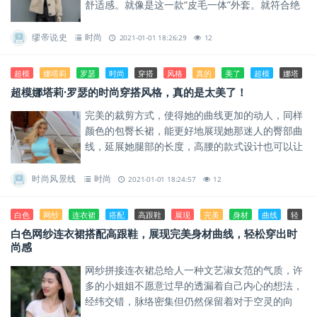
舒适感。就像是这一款“皮毛一体”外套。就符合绝
大数姐妹们的要求。
缪帝说史
时尚
2021-01-01 18:26:29
12
超模
娜塔莉
罗瑟
时尚
穿搭
风格
真的
美了
超模
娜塔
超模娜塔莉·罗瑟的时尚穿搭风格，真的是太美了！
完美的裁剪方式，使得她的曲线更加的动人，同样
颜色的包臀长裙，能更好地展现她那迷人的臀部曲
线，延展她腿部的长度，高腰的款式设计也可以让
她的腰部曲线更加的婀娜。
时尚风景线
时尚
2021-01-01 18:24:57
12
白色
网纱
连衣裙
搭配
高跟鞋
展现
完美
身材
曲线
轻
白色网纱连衣裙搭配高跟鞋，展现完美身材曲线，轻松穿出时
尚感
网纱拼接连衣裙总给人一种文艺淑女范的气质，许
多的小姐姐不愿意过早的透漏着自己内心的想法，
经纬交错，脉络密集但仍然保留着对于空灵的向
往。