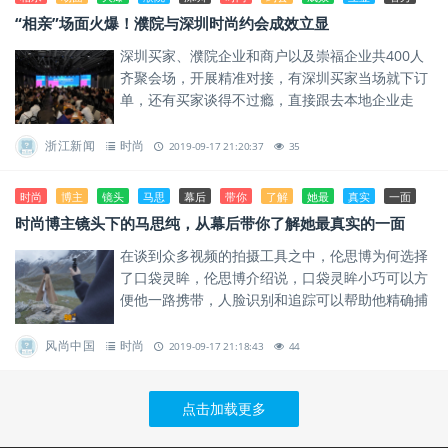
“相亲”场面火爆！濮院与深圳时尚约会成效立显
深圳买家、濮院企业和商户以及崇福企业共400人
齐聚会场，开展精准对接，有深圳买家当场就下订
单，还有买家谈得不过瘾，直接跟去本地企业走
访，“相亲”场面火爆、成效立显。
浙江新闻
时尚
2019-09-17 21:20:37
35
时尚
博主
镜头
马思
幕后
带你
了解
她最
真实
一面
时尚博主镜头下的马思纯，从幕后带你了解她最真实的一面
在谈到众多视频的拍摄工具之中，伦思博为何选择
了口袋灵眸，伦思博介绍说，口袋灵眸小巧可以方
便他一路携带，人脸识别和追踪可以帮助他精确捕
捉到纯纯的一举一动。
风尚中国
时尚
2019-09-17 21:18:43
44
点击加载更多