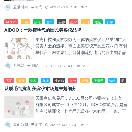
孟梦时尚
时尚
2021-01-01 18:23:09
7
AIDOO
一款
接地
国民
美容
品牌
出门
化妆
日常
AIDOO：一款接地气的国民美容仪品牌
集高科技和美容功效为一体的美容仪产品受到广大
爱美人士的追捧。市面上美容仪产品五花八门,有明
星代言、网红爆款、日韩潮流打造出的各类知名品
牌,也有专攻清洁美白、提拉紧致的专用仪器。
财讯网
时尚
2020-05-14 12:14:41
12
脱毛
抗衰
美容
市场
越来越
细分
记者
张馨予
编辑
周
从脱毛到抗衰 美容仪市场越来越细分
天眼查信息显示，DOCO母公司小蔻科技（上海）
有限公司成立于2018年12月。DOCO首款产品是智
能声波洁面仪，其产品先后在小米有品、一条、丁
香医生等平台上线。
界面新闻
时尚
2020-05-14 12:12:43
18