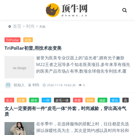
首页
>
时尚
>
列表
TriPollar
初普
TriPollar初普,用技术改变美
被誉为医美专业仪器上的“追光者”,拥有光子嫩肤
M22王者之冠等多个知名医美项目,多年来享有领先
的医美产品市场占有率,数项全球领先专利技术,覆
盖全球75个国家和地区,全球70,000多家医美机构
使用。
创始人
时尚
2022-11-16 10:42:20
5
女人
定要
拥有
一件
皮毛一体
外套
时尚
减龄
穿出
高
女人一定要拥有一件“皮毛一体”外套，时尚减龄，穿出高冷气
质
在冬季中，在选择服饰的搭配上时，往往都是先选
择以保暖性高为主，其次是简约感以及时尚年轻和