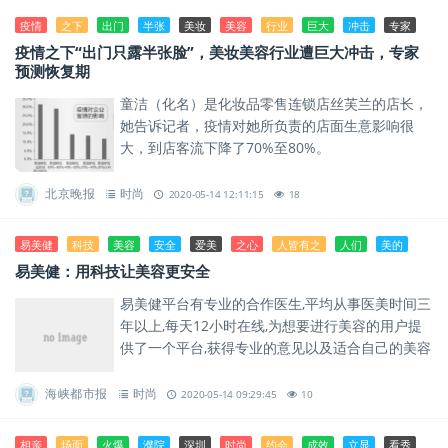
疫情
之下
出门
半张
美妆
美容
行业
巨大
冲击
专家
疫情之下“出门只露半张脸”，美妆美容行业遭巨大冲击，专家
预测恢复期
童洁（化名）是化妆品零售连锁店丝芙兰的店长，
她告诉记者，疫情对她所负责的店面生意影响很
大，到店客流下降了70%至80%。
北京晚报
时尚
2020-05-14 12:11:15
18
易美健
科技
美容
安全
爱美
之心
人皆有之
人们
美的
易美健：用科技让美容更安全
易美健平台有专业的合作医生,平均从事医美时间三
年以上,每天12小时在线,为想要进行美容的用户提
供了一个平台,获得专业的意见以及适合自己的美容
方案。
海峡都市报
时尚
2020-05-14 09:29:45
10
相亲
场面
火爆
濮院
深圳
时尚
约会
成效
立显
看秀