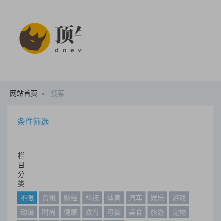
网站首页
搜索
条件筛选
栏
目
分
类
不限
资讯
财经
科技
体育
汽车
娱乐
游戏
动漫
时尚
健康
教育
母婴
美食
旅游
宠物