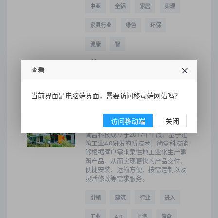
中亚
全铝
家居
实现
家具行业
绿色
环保
健康
智
2020-09-26 02:10:21
53
查看
当前界面是电脑端界面，需要访问移动端网站吗？
引领建筑行业进入工业4.0，上
海简盒建筑科技获天使轮融资
访问移动端
关闭
简盒科技成立于2017年年底。基于建
筑工业4.0研发的新技术，简盒科技能
够根据客户需求柔性地工业化生产建
筑产品，从而实现更快的产品交付、
便捷安装、运输方便、按需定制以及
灵活修改等需求服务。
引领
建筑
行业
进入
工业
4.0
上海
简盒