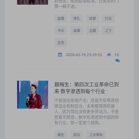
前预告，若因疫情取消，已售出的门
票一概不退。
疫情
挣扎
体育
行业
今天
故事
主题
之下
生存
2020-03-19 23:29:52
16
聂梅生：第四次工业革命已到
来 数字渗透到每个行业
不管是在房地产业，还是汽车等其他
建造业和制造业，未来都得用机器
人，因为现在没有更多劳动力。不管
愿意不愿意，数字化渗透到中国的所
有行业，那一定是个趋势。
梅生
四次
工业革命