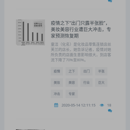
疫情之下“出门只露半张脸”，
美妆美容行业遭巨大冲击，专
家预测恢复期
童洁（化名）是化妆品零售连锁店丝
芙兰的店长，她告诉记者，疫情对她
所负责的店面生意影响很大，到店客
流下降了70%至80%。
疫情
之下
出门
半张
美妆
美容
行业
巨大
冲击
专家
2020-05-14 12:11:15
18