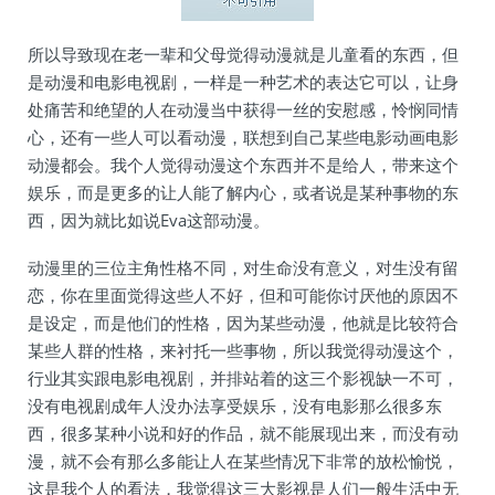
所以导致现在老一辈和父母觉得动漫就是儿童看的东西，但
是动漫和电影电视剧，一样是一种艺术的表达它可以，让身
处痛苦和绝望的人在动漫当中获得一丝的安慰感，怜悯同情
心，还有一些人可以看动漫，联想到自己某些电影动画电影
动漫都会。我个人觉得动漫这个东西并不是给人，带来这个
娱乐，而是更多的让人能了解内心，或者说是某种事物的东
西，因为就比如说Eva这部动漫。
动漫里的三位主角性格不同，对生命没有意义，对生没有留
恋，你在里面觉得这些人不好，但和可能你讨厌他的原因不
是设定，而是他们的性格，因为某些动漫，他就是比较符合
某些人群的性格，来衬托一些事物，所以我觉得动漫这个，
行业其实跟电影电视剧，并排站着的这三个影视缺一不可，
没有电视剧成年人没办法享受娱乐，没有电影那么很多东
西，很多某种小说和好的作品，就不能展现出来，而没有动
漫，就不会有那么多能让人在某些情况下非常的放松愉悦，
这是我个人的看法，我觉得这三大影视是人们一般生活中无