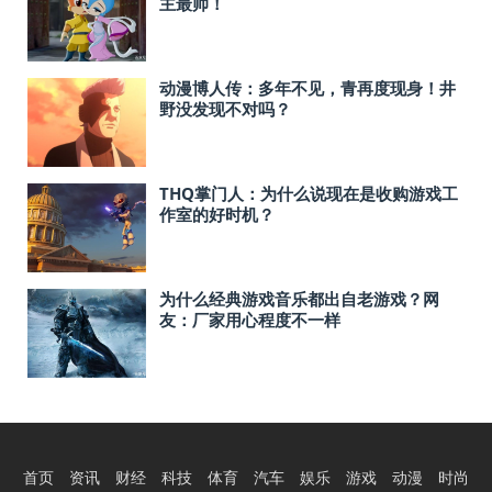
主最帅！
动漫博人传：多年不见，青再度现身！井
野没发现不对吗？
THQ掌门人：为什么说现在是收购游戏工
作室的好时机？
为什么经典游戏音乐都出自老游戏？网
友：厂家用心程度不一样
首页
资讯
财经
科技
体育
汽车
娱乐
游戏
动漫
时尚