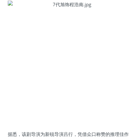
据悉，该剧导演为新锐导演吕行，凭借众口称赞的推理佳作