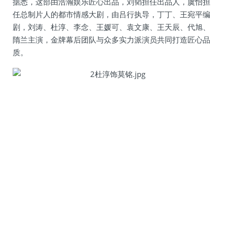
据悉，这部由浩瀚娱乐匠心出品，刘韬担任出品人，虞怡担
任总制片人的都市情感大剧，由吕行执导，丁丁、王宛平编
剧，刘涛、杜淳、李念、王媛可、袁文康、王天辰、代旭、
隋兰主演，金牌幕后团队与众多实力派演员共同打造匠心品
质。