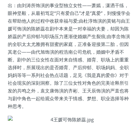
出：由刘涛所饰演的事业型独立女性——萧嫣，潇洒干练，
眼神坚毅，从最初笃定“只有爱自己”才是“真爱”，到慢慢学会
在帮助他人的过程中收获幸福与爱;由杜淳饰演的莫铭与由王
媛可饰演的陈娇蕊在剧中本来是一对幸福的夫妻，却因为陈
娇蕊的产后抑郁与职场压力逐渐使婚姻产生裂痕;由李念饰演
的全职太太尤雅拥有甜蜜的家庭，正准备迎接第二胎，但因
其老公——由代旭饰演的程浩南公司危机，婚姻中矛盾不
断。剧中的三位女性在面对来自情感、婚育、职场上的重重
选择时，所展现出的是否婚育、产后抑郁、职场妈妈、全职
妈妈等等一系列社会热点话题，足见《我是真的爱你》对于
社会现实的深刻洞察。除了三位女性对角色的完美诠释所引
发的共鸣之外，袁文康饰演的齐彬、王天辰饰演的严直也将
与剧中角色一起给观众带来关于情感、梦想、职业选择等种
种思考。