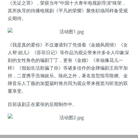
《无证之罪》，荣获当年“中国十大青年电视剧导演”殊荣，
其所执导的待播电视剧《平凡的荣耀》聚焦职场同样备受观
众期待。
《我是真的爱你》不仅邀请到了凭借着《金婚风雨情》《女
人帮·妞儿》《苏菲日记》等作品为观众带来许多令人印象深
刻的女性角色的编剧丁丁，更有《金婚》《幸福像花儿一
样》《假如生活欺骗了你》等诸多佳作的金牌编剧王宛平加
持，二度携手浩瀚娱乐。除此之外，著名造型指导陈燃、金
牌音乐人丁薇的加盟届时将共同为观众带来视觉与听觉的双
重享受。
目前该剧正在紧张的后期制作中。