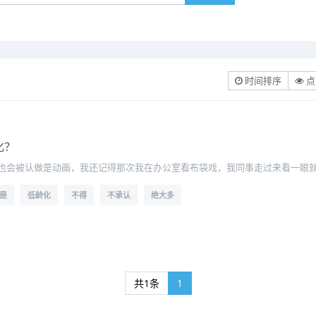
时间排序
点
化？
会被认做是动画，我还记得那次我在办公室看布袋戏，我同事走过来看一眼就当着
是
低龄化
不得
不承认
绝大多
共1条
1