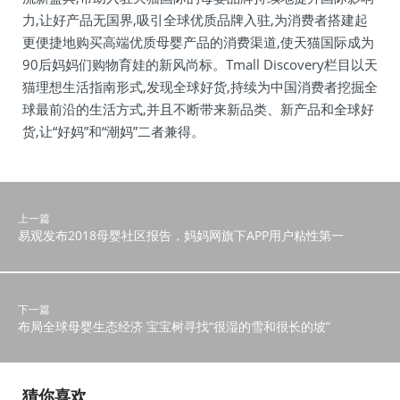
力,让好产品无国界,吸引全球优质品牌入驻,为消费者搭建起
更便捷地购买高端优质母婴产品的消费渠道,使天猫国际成为
90后妈妈们购物育娃的新风尚标。Tmall Discovery栏目以天
猫理想生活指南形式,发现全球好货,持续为中国消费者挖掘全
球最前沿的生活方式,并且不断带来新品类、新产品和全球好
货,让“好妈”和“潮妈”二者兼得。
上一篇
易观发布2018母婴社区报告，妈妈网旗下APP用户粘性第一
下一篇
布局全球母婴生态经济 宝宝树寻找“很湿的雪和很长的坡”
猜你喜欢