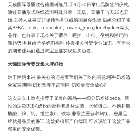
天猫国际母婴联合德国科隆展,于9月20日举行品牌签约仪式,
通过直播形式联线德国科隆展第一现场。直播于当天20点开
始,主持人及嘉宾开场预热并联线德国展会现场,后续介绍了雀
巢BEBA、nuk、munchkin、osann,graco,donebydeer等大
品牌。也分享了现今关于喂养、呵护、出行、孕妈和潮玩的
新趋势;并且给予孕妈们福利,传授相关母婴专业知识。有需求
的潮爸辣妈们通过淘宝直播实现边买边看。
天猫国际母婴云集大牌好物
对于潮妈来讲,最关心的还是宝宝们关于吃的问题:哪种奶粉适
合宝宝?哪种奶粉营养丰富?哪种奶粉更安全放心?
这次展会上重点推荐了雀巢的新品——细分奶粉线beba。新
推的这款BEBA奶粉的配料包含益生菌、水解蛋白、不饱和脂
肪酸、锌、钙、维生素C、铁等,非常注重营养均衡。雀巢品
牌就是品质的保证,这款奶粉原产自德国,可以说给了这款产品
双重的安全保障。