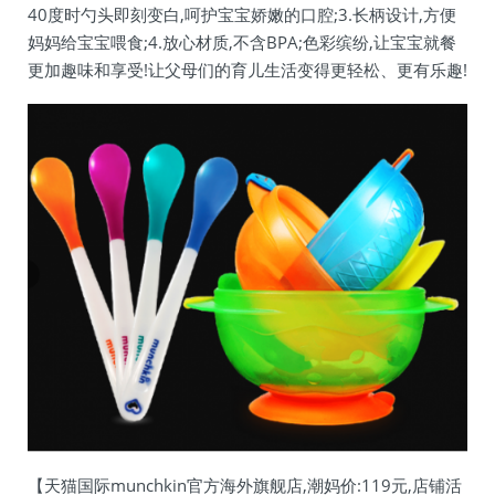
40度时勺头即刻变白,呵护宝宝娇嫩的口腔;3.长柄设计,方便
妈妈给宝宝喂食;4.放心材质,不含BPA;色彩缤纷,让宝宝就餐
更加趣味和享受!让父母们的育儿生活变得更轻松、更有乐趣!
【天猫国际munchkin官方海外旗舰店,潮妈价:119元,店铺活